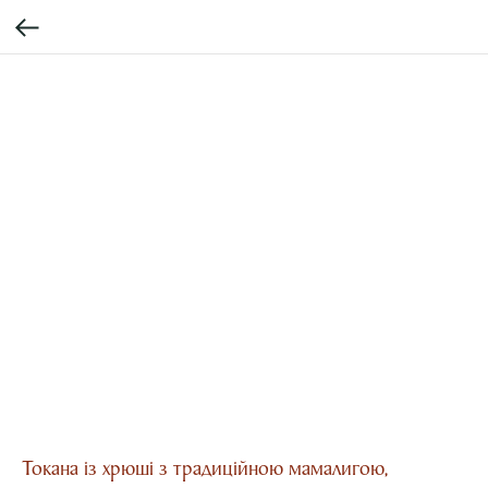
Токана із хрюші з традиційною мамалигою,